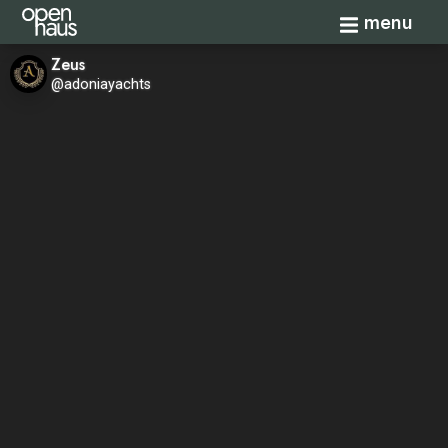
Toggle navi
menu
Zeus
@adoniayachts